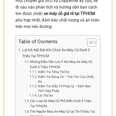
một chuyên gia SEO và Copywriter kỳ cựu, sẽ
đi sâu vào phân tích và hướng dẫn bạn cách
tìm được chiếc
xe máy cũ giá rẻ tại TP.HCM
phù hợp nhất, đảm bảo chất lượng và an toàn
trên mọi nẻo đường.
Table of Contents
Lợi Ích Nổi Bật Khi Chọn Xe Máy Cũ Dưới 5
Triệu Tại TPHCM
Những Điều Cần Lưu Ý Khi Mua Xe Máy Cũ
Dưới 5 Triệu TPHCM
Kiểm Tra Tổng Thể Xe
Kiểm Tra Động Cơ – Trái Tim Của Chiếc
Xe
Kiểm Tra Giấy Tờ Pháp Lý – Đảm Bảo
Tính Hợp Pháp
Lái Thử Xe
Các Loại Xe Máy Cũ Phổ Biến Dưới 5 Triệu
Tại TPHCM
Tìm Nguồn Mua Xe Máy Cũ Uy Tín Ở Đâu Tại