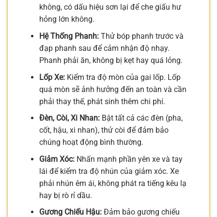
không, có dấu hiệu sơn lại để che giấu hư
hỏng lớn không.
Hệ Thống Phanh:
Thử bóp phanh trước và
đạp phanh sau để cảm nhận độ nhạy.
Phanh phải ăn, không bị kẹt hay quá lỏng.
Lốp Xe:
Kiểm tra độ mòn của gai lốp. Lốp
quá mòn sẽ ảnh hưởng đến an toàn và cần
phải thay thế, phát sinh thêm chi phí.
Đèn, Còi, Xi Nhan:
Bật tất cả các đèn (pha,
cốt, hậu, xi nhan), thử còi để đảm bảo
chúng hoạt động bình thường.
Giảm Xóc:
Nhấn mạnh phần yên xe và tay
lái để kiểm tra độ nhún của giảm xóc. Xe
phải nhún êm ái, không phát ra tiếng kêu lạ
hay bị rò rỉ dầu.
Gương Chiếu Hậu:
Đảm bảo gương chiếu