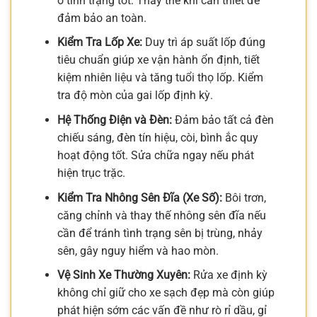
ở tình trạng tốt. Thay thế khi cần thiết để
đảm bảo an toàn.
Kiểm Tra Lốp Xe:
Duy trì áp suất lốp đúng
tiêu chuẩn giúp xe vận hành ổn định, tiết
kiệm nhiên liệu và tăng tuổi thọ lốp. Kiểm
tra độ mòn của gai lốp định kỳ.
Hệ Thống Điện và Đèn:
Đảm bảo tất cả đèn
chiếu sáng, đèn tín hiệu, còi, bình ắc quy
hoạt động tốt. Sửa chữa ngay nếu phát
hiện trục trặc.
Kiểm Tra Nhông Sên Đĩa (Xe Số):
Bôi trơn,
căng chỉnh và thay thế nhông sên đĩa nếu
cần để tránh tình trạng sên bị trùng, nhảy
sên, gây nguy hiểm và hao mòn.
Vệ Sinh Xe Thường Xuyên:
Rửa xe định kỳ
không chỉ giữ cho xe sạch đẹp mà còn giúp
phát hiện sớm các vấn đề như rò rỉ dầu, gỉ