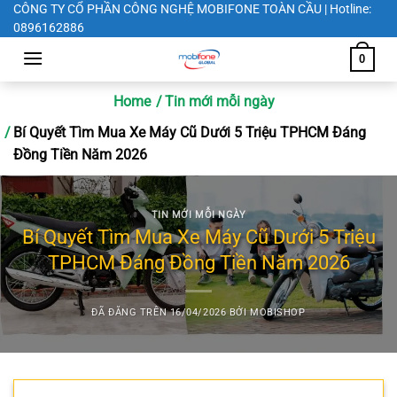
Chuyển
CÔNG TY CỔ PHẦN CÔNG NGHỆ MOBIFONE TOÀN CẦU | Hotline:
0896162886
đến
nội
0
dung
Home
Tin mới mỗi ngày
Bí Quyết Tìm Mua Xe Máy Cũ Dưới 5 Triệu TPHCM Đáng
Đồng Tiền Năm 2026
TIN MỚI MỖI NGÀY
Bí Quyết Tìm Mua Xe Máy Cũ Dưới 5 Triệu
TPHCM Đáng Đồng Tiền Năm 2026
ĐÃ ĐĂNG TRÊN
16/04/2026
BỞI
MOBISHOP