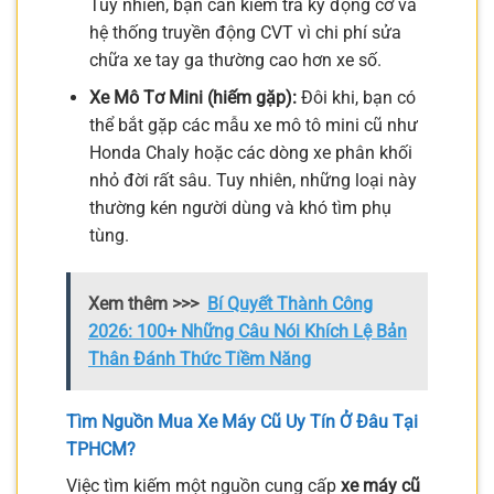
Tuy nhiên, bạn cần kiểm tra kỹ động cơ và
hệ thống truyền động CVT vì chi phí sửa
chữa xe tay ga thường cao hơn xe số.
Xe Mô Tơ Mini (hiếm gặp):
Đôi khi, bạn có
thể bắt gặp các mẫu xe mô tô mini cũ như
Honda Chaly hoặc các dòng xe phân khối
nhỏ đời rất sâu. Tuy nhiên, những loại này
thường kén người dùng và khó tìm phụ
tùng.
Xem thêm >>>
Bí Quyết Thành Công
2026: 100+ Những Câu Nói Khích Lệ Bản
Thân Đánh Thức Tiềm Năng
Tìm Nguồn Mua Xe Máy Cũ Uy Tín Ở Đâu Tại
TPHCM?
Việc tìm kiếm một nguồn cung cấp
xe máy cũ