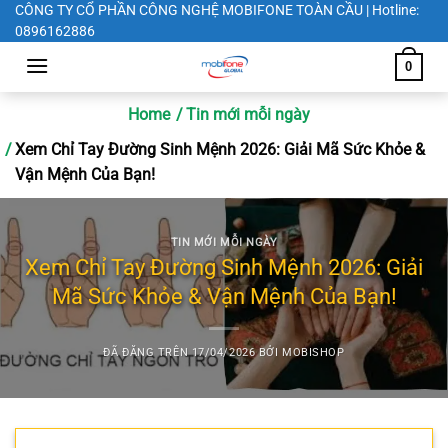
Chuyển
CÔNG TY CỔ PHẦN CÔNG NGHỆ MOBIFONE TOÀN CẦU | Hotline:
0896162886
đến
nội
0
dung
Home
Tin mới mỗi ngày
Xem Chỉ Tay Đường Sinh Mệnh 2026: Giải Mã Sức Khỏe &
Vận Mệnh Của Bạn!
TIN MỚI MỖI NGÀY
Xem Chỉ Tay Đường Sinh Mệnh 2026: Giải
Mã Sức Khỏe & Vận Mệnh Của Bạn!
ĐÃ ĐĂNG TRÊN
17/04/2026
BỞI
MOBISHOP