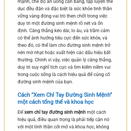
mạnh, chế độ ăn uống cân bằng, tập luyện thể
dục đều đặn và đặc biệt là sức khỏe tinh thần
vững vàng đóng vai trò then chốt trong việc
duy trì một đường sinh mệnh rõ nét và ổn
định. Căng thẳng kéo dài, lo âu, và trầm cảm
có thể ảnh hưởng tiêu cực đến sức khỏe, và
theo đó, có thể làm cho đường sinh mệnh trở
nên mờ nhạt hoặc xuất hiện các dấu hiệu bất
thường. Chính vì vậy, việc quản lý căng thẳng,
duy trì suy nghĩ tích cực và tìm kiếm niềm vui
trong cuộc sống là cách hiệu quả để củng cố
đường sinh mệnh của bạn.
Cách “Xem Chỉ Tay Đường Sinh Mệnh”
một cách tổng thể và khoa học
Để
xem chỉ tay đường sinh mệnh
một cách
hiệu quả, điều quan trọng là phải tiếp cận nó
với một tinh thần cởi mở và khoa học, không