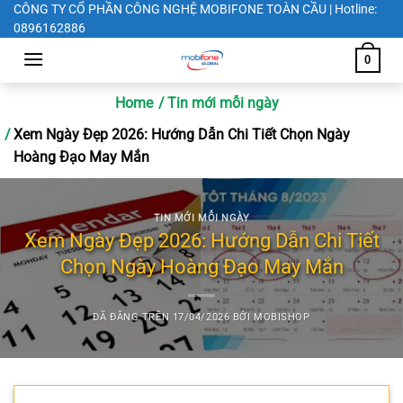
Chuyển
CÔNG TY CỔ PHẦN CÔNG NGHỆ MOBIFONE TOÀN CẦU | Hotline:
0896162886
đến
nội
0
dung
Home
Tin mới mỗi ngày
Xem Ngày Đẹp 2026: Hướng Dẫn Chi Tiết Chọn Ngày
Hoàng Đạo May Mắn
TIN MỚI MỖI NGÀY
Xem Ngày Đẹp 2026: Hướng Dẫn Chi Tiết
Chọn Ngày Hoàng Đạo May Mắn
ĐÃ ĐĂNG TRÊN
17/04/2026
BỞI
MOBISHOP