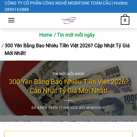
Chuyển
CÔNG TY CỔ PHẦN CÔNG NGHỆ MOBIFONE TOÀN CẦU | Hotline:
0896162886
đến
nội
0
dung
Home
Tin mới mỗi ngày
300 Yên Bằng Bao Nhiêu Tiền Việt 2026? Cập Nhật Tỷ Giá
Mới Nhất!
TIN MỚI MỖI NGÀY
300 Yên Bằng Bao Nhiêu Tiền Việt 2026?
Cập Nhật Tỷ Giá Mới Nhất!
ĐÃ ĐĂNG TRÊN
17/04/2026
BỞI
MOBISHOP