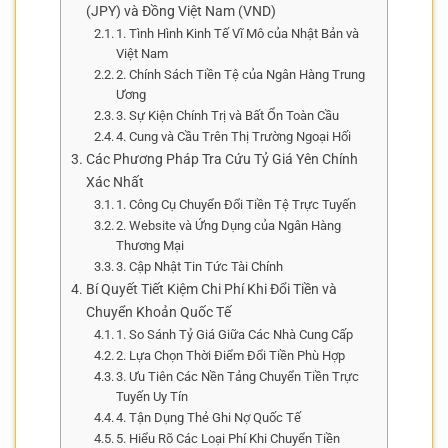
(JPY) và Đồng Việt Nam (VND)
1. Tình Hình Kinh Tế Vĩ Mô của Nhật Bản và
Việt Nam
2. Chính Sách Tiền Tệ của Ngân Hàng Trung
Ương
3. Sự Kiện Chính Trị và Bất Ổn Toàn Cầu
4. Cung và Cầu Trên Thị Trường Ngoại Hối
Các Phương Pháp Tra Cứu Tỷ Giá Yên Chính
Xác Nhất
1. Công Cụ Chuyển Đổi Tiền Tệ Trực Tuyến
2. Website và Ứng Dụng của Ngân Hàng
Thương Mại
3. Cập Nhật Tin Tức Tài Chính
Bí Quyết Tiết Kiệm Chi Phí Khi Đổi Tiền và
Chuyển Khoản Quốc Tế
1. So Sánh Tỷ Giá Giữa Các Nhà Cung Cấp
2. Lựa Chọn Thời Điểm Đổi Tiền Phù Hợp
3. Ưu Tiên Các Nền Tảng Chuyển Tiền Trực
Tuyến Uy Tín
4. Tận Dụng Thẻ Ghi Nợ Quốc Tế
5. Hiểu Rõ Các Loại Phí Khi Chuyển Tiền