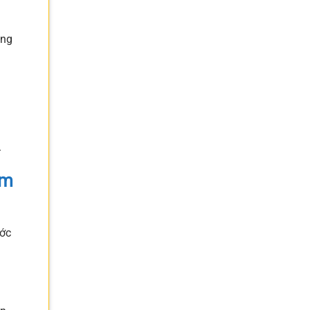
ông
.
ăm
ước