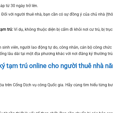
áp từ 30 ngày trở lên.
:
Đối với người thuê nhà, bạn cần có sự đồng ý của chủ nhà (th
ạm trú:
Ví dụ, không thuộc diện bị cấm đi khỏi nơi cư trú, bị trục
 sinh viên, người lao động tự do, công nhân, cán bộ công chức
ống lâu dài tại một địa phương khác với nơi đăng ký thường trú
ký tạm trú online cho người thuê nhà n
hóa trên Cổng Dịch vụ công Quốc gia. Hãy cùng tìm hiểu từng b