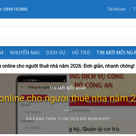
e: 0896162886
Tài khoản
T
ẨM
KHUYẾN MẠI
DỊCH VỤ
HỖ TRỢ
TIN MỚI MỖI NG
 online cho người thuê nhà năm 2026: Đơn giản, nhanh chóng!
TIN MỚI MỖI NGÀY
online cho người thuê nhà năm 2
ĐÃ ĐĂNG TRÊN
17/04/2026
BỞI
MOBISHOP