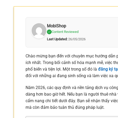
MobiShop
Content Reviewed
Last Updated:
26/05/2026
Chào mừng bạn đến với chuyên mục hướng dẫn phá
ích nhất. Trong bối cảnh số hóa mạnh mẽ, việc th
phổ biến và tiện lợi. Một trong số đó là
đăng ký tạ
đối với những ai đang sinh sống và làm việc xa q
Năm 2026, các quy định và nền tảng dịch vụ công 
dàng hơn bao giờ hết. Nếu bạn là người thuê nhà
cẩm nang chi tiết dưới đây. Bạn sẽ nhận thấy việc 
mà còn đảm bảo tuân thủ đúng pháp luật.