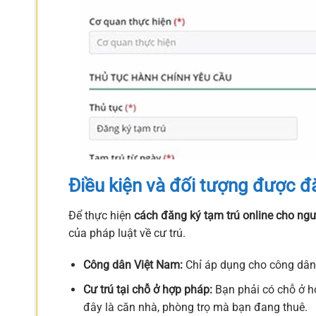
Điều kiện và đối tượng được đ
Để thực hiện
cách đăng ký tạm trú online cho ngư
của pháp luật về cư trú.
Công dân Việt Nam:
Chỉ áp dụng cho công dân
Cư trú tại chỗ ở hợp pháp:
Bạn phải có chỗ ở hợ
đây là căn nhà, phòng trọ mà bạn đang thuê.