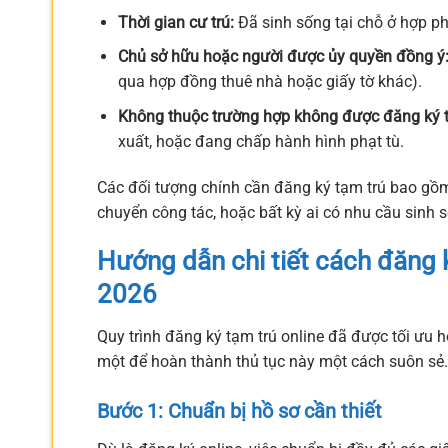
Thời gian cư trú:
Đã sinh sống tại chỗ ở hợp ph
Chủ sở hữu hoặc người được ủy quyền đồng ý
qua hợp đồng thuê nhà hoặc giấy tờ khác).
Không thuộc trường hợp không được đăng ký t
xuất, hoặc đang chấp hành hình phạt tù.
Các đối tượng chính cần đăng ký tạm trú bao gồm
chuyển công tác, hoặc bất kỳ ai có nhu cầu sinh s
Hướng dẫn chi tiết cách đăng 
2026
Quy trình đăng ký tạm trú online đã được tối ưu 
một để hoàn thành thủ tục này một cách suôn sẻ.
Bước 1: Chuẩn bị hồ sơ cần thiết