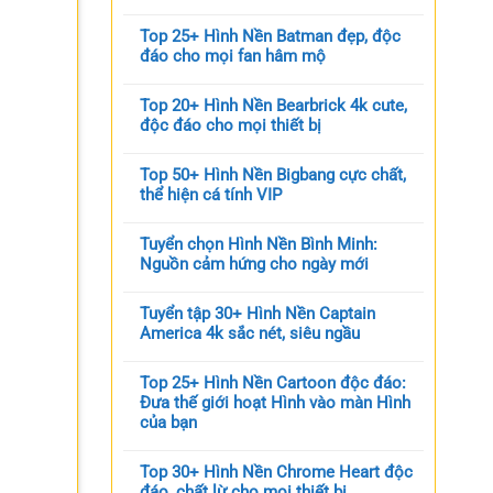
Top 25+ Hình Nền Batman đẹp, độc
đáo cho mọi fan hâm mộ
Top 20+ Hình Nền Bearbrick 4k cute,
độc đáo cho mọi thiết bị
Top 50+ Hình Nền Bigbang cực chất,
thể hiện cá tính VIP
Tuyển chọn Hình Nền Bình Minh:
Nguồn cảm hứng cho ngày mới
Tuyển tập 30+ Hình Nền Captain
America 4k sắc nét, siêu ngầu
Top 25+ Hình Nền Cartoon độc đáo:
Đưa thế giới hoạt Hình vào màn Hình
của bạn
Top 30+ Hình Nền Chrome Heart độc
đáo, chất lừ cho mọi thiết bị