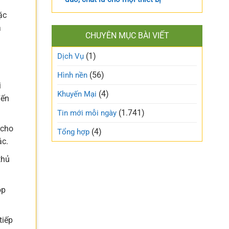
ặc
a
CHUYÊN MỤC BÀI VIẾT
(1)
Dịch Vụ
(56)
Hình nền
i
(4)
Khuyến Mại
đến
(1.741)
Tin mới mỗi ngày
 cho
(4)
Tổng hợp
ác.
thủ
óp
tiếp