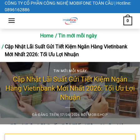
Chuyển
CÔNG TY CỔ PHẦN CÔNG NGHỆ MOBIFONE TOÀN CẦU | Hotline:
0896162886
đến
nội
0
dung
Home
Tin mới mỗi ngày
Cập Nhật Lãi Suất Gửi Tiết Kiệm Ngân Hàng Vietinbank
Mới Nhất 2026: Tối Ưu Lợi Nhuận
TIN MỚI MỖI NGÀY
Cập Nhật Lãi Suất Gửi Tiết Kiệm Ngân
Hàng Vietinbank Mới Nhất 2026: Tối Ưu Lợi
Nhuận
ĐÃ ĐĂNG TRÊN
17/04/2026
BỞI
MOBISHOP