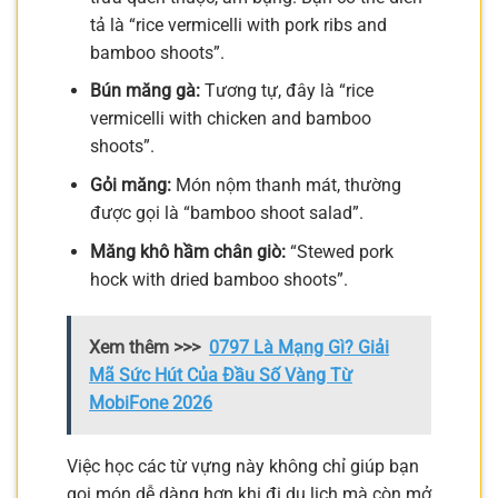
tả là “rice vermicelli with pork ribs and
bamboo shoots”.
Bún măng gà:
Tương tự, đây là “rice
vermicelli with chicken and bamboo
shoots”.
Gỏi măng:
Món nộm thanh mát, thường
được gọi là “bamboo shoot salad”.
Măng khô hầm chân giò:
“Stewed pork
hock with dried bamboo shoots”.
Xem thêm >>>
0797 Là Mạng Gì? Giải
Mã Sức Hút Của Đầu Số Vàng Từ
MobiFone 2026
Việc học các từ vựng này không chỉ giúp bạn
gọi món dễ dàng hơn khi đi du lịch mà còn mở