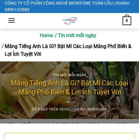
Chuyển
CÔNG TY CỔ PHẦN CÔNG NGHỆ MOBIFONE TOÀN CẦU | Hotline:
0896162886
đến
nội
0
dung
Home
Tin mới mỗi ngày
Măng Tiếng Anh Là Gì? Bật Mí Các Loại Măng Phổ Biến &
Lợi Ích Tuyệt Vời
TIN MỚI MỖI NGÀY
Măng Tiếng Anh Là Gì? Bật Mí Các Loại
Măng Phổ Biến & Lợi Ích Tuyệt Vời
ĐÃ ĐĂNG TRÊN
09/05/2026
BỞI
MOBISHOP